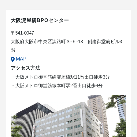
大阪淀屋橋BPOセンター
〒541-0047
⼤阪府⼤阪市中央区淡路町３-５-13 創建御堂筋ビル3
階
MAP
アクセス方法
・⼤阪メトロ御堂筋線淀屋橋駅11番出⼝徒歩3分
・⼤阪メトロ御堂筋線本町駅2番出⼝徒歩4分