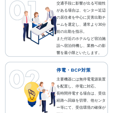
交通⼿段に影響が出る可能性
お問い合わせ
がある場合は、センター近辺
の居住者を中⼼に災害出勤チ
ームを選定し、通常より30分
前の出勤を指⽰。
また付近のホテルなど宿泊施
設へ宿泊待機し、業務への影
響を最⼩限といたします。
停電・BCP対策
主要機器には無停電電源装置
を配置し、停電に対応。
⻑時間停電する場合は、受信
経路へ回線を切替、他センタ
ー等にて、受信環境の確保が