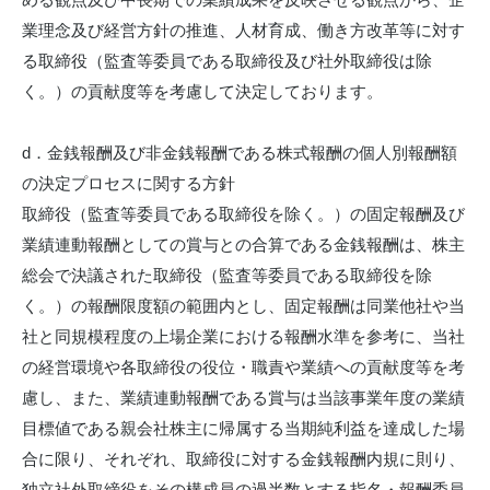
業理念及び経営方針の推進、人材育成、働き方改革等に対す
る取締役（監査等委員である取締役及び社外取締役は除
く。）の貢献度等を考慮して決定しております。
d．金銭報酬及び非金銭報酬である株式報酬の個人別報酬額
の決定プロセスに関する方針
取締役（監査等委員である取締役を除く。）の固定報酬及び
業績連動報酬としての賞与との合算である金銭報酬は、株主
総会で決議された取締役（監査等委員である取締役を除
く。）の報酬限度額の範囲内とし、固定報酬は同業他社や当
社と同規模程度の上場企業における報酬水準を参考に、当社
の経営環境や各取締役の役位・職責や業績への貢献度等を考
慮し、また、業績連動報酬である賞与は当該事業年度の業績
目標値である親会社株主に帰属する当期純利益を達成した場
合に限り、それぞれ、取締役に対する金銭報酬内規に則り、
独立社外取締役をその構成員の過半数とする指名・報酬委員