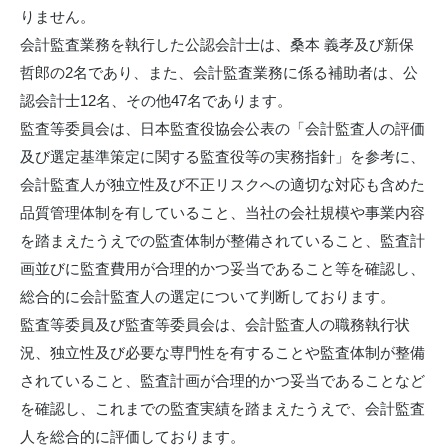
りません。
会計監査業務を執行した公認会計士は、桑本 義孝及び新保
哲郎の2名であり、また、会計監査業務に係る補助者は、公
認会計士12名、その他47名であります。
監査等委員会は、日本監査役協会公表の「会計監査人の評価
及び選定基準策定に関する監査役等の実務指針」を参考に、
会計監査人が独立性及び不正リスクへの適切な対応も含めた
品質管理体制を有していること、当社の会社規模や事業内容
を踏まえたうえでの監査体制が整備されていること、監査計
画並びに監査費用が合理的かつ妥当であること等を確認し、
総合的に会計監査人の選定について判断しております。
監査等委員及び監査等委員会は、会計監査人の職務執行状
況、独立性及び必要な専門性を有することや監査体制が整備
されていること、監査計画が合理的かつ妥当であることなど
を確認し、これまでの監査実績を踏まえたうえで、会計監査
人を総合的に評価しております。