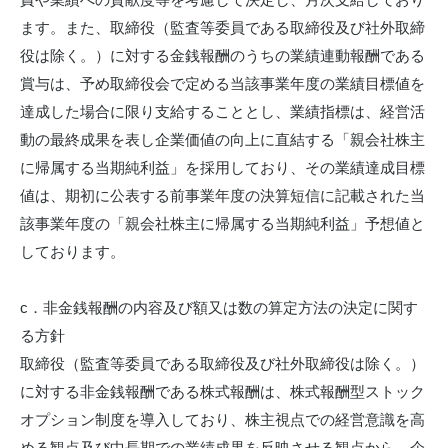
ます。また、取締役（監査等委員である取締役及び社外取締
役は除く。）に対する金銭報酬のうちの業績連動報酬である
賞与は、予め取締役会で定める当該事業年度の業績目標値を
達成した場合に限り支給することとし、業績指標は、経営活
動の最終成果を表し企業価値の向上に直結する「親会社株主
に帰属する当期純利益」を採用しており、その業績達成目標
値は、期初に公表する前事業年度の決算短信に記載された当
該事業年度の「親会社株主に帰属する当期純利益」予想値と
しております。
c．非金銭報酬の内容及び額又は数の算定方法の決定に関す
る方針
取締役（監査等委員である取締役及び社外取締役は除く。）
に対する非金銭報酬である株式報酬は、株式報酬型ストック
オプション制度を導入しており、株主視点での経営意識を高
める観点及び中長期での業績成果を反映させる観点から、企