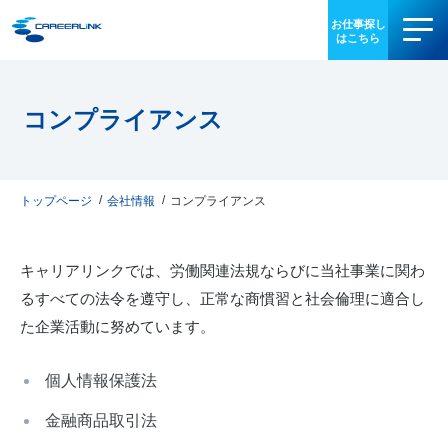
事業内容
コンプライアンス
導入事例
お役立ち情報
トップページ
会社情報
コンプライアンス
会社情報
キャリアリンクでは、労働関連法規ならびに当社事業に関わ
るすべての法令を遵守し、正常な商慣習と社会倫理に適合し
IR情報
た企業活動に努めています。
採用情報
個人情報保護法
03-3340-5077
金融商品取引法