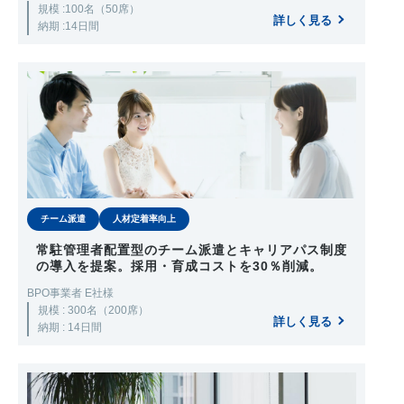
規模 :100名（50席）
詳しく見る
納期 :14日間
チーム派遣
人材定着率向上
常駐管理者配置型のチーム派遣とキャリアパス制度
の導入を提案。採用・育成コストを30％削減。
BPO事業者 E社様
規模 : 300名（200席）
詳しく見る
納期 : 14日間