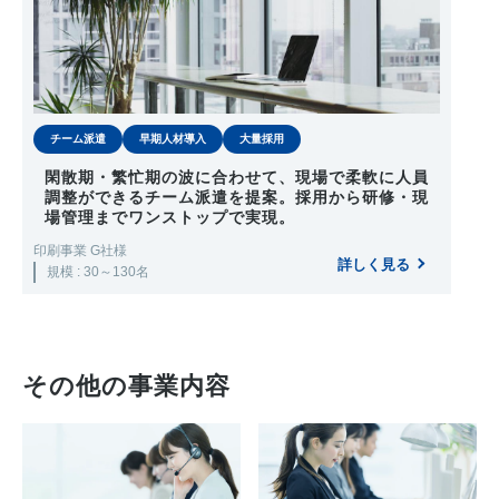
チーム派遣
早期人材導入
大量採用
閑散期・繁忙期の波に合わせて、現場で柔軟に人員
調整ができるチーム派遣を提案。採用から研修・現
場管理までワンストップで実現。
印刷事業 G社様
詳しく見る
規模 : 30～130名
その他の事業内容