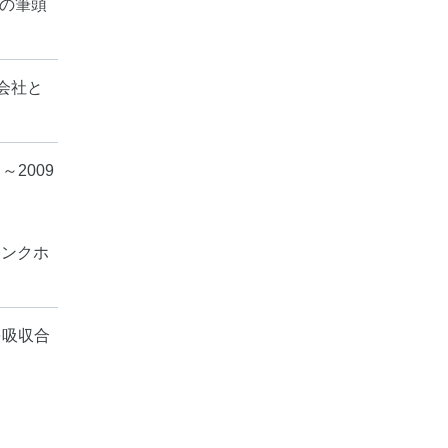
社の筆頭
会社と
～2009
リンクホ
を吸収合