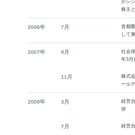
がシン
株主
首都
2006年
7月
して
社会保
2007年
9月
年3月
株式会
11月
ール
経営
2009年
3月
併
経営
7月