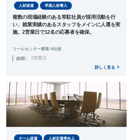
人材派遣
早期人材導入
複数の現場経験のある常駐社員が採用活動を行
い、就業実績のあるスタッフをメインに人選を実
施。2営業日で12名の応募者を確保。
コールセンター事業 H社様
2営業日
納期 :
詳しく見る
チーム派遣
人材定着率向上