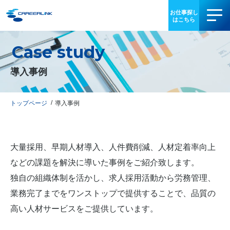
Case study
事業内容
導入事例
導入事例
お役立ち情報
トップページ
導入事例
会社情報
大量採用、早期人材導入、人件費削減、人材定着率向上
IR情報
などの課題を解決に導いた事例をご紹介致します。
独自の組織体制を活かし、求人採用活動から労務管理、
採用情報
業務完了までをワンストップで提供することで、品質の
高い人材サービスをご提供しています。
03-3340-5077