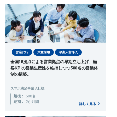
お問い合わせ
営業代行
大量採用
早期人材導入
全国16拠点による営業拠点の早期立ち上げ、顧
客KPIの営業生産性を維持しつつ500名の営業体
制の構築。
スマホ決済事業 A社様
規模 :
500名
納期 :
2か月間
詳しく見る