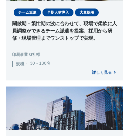
チーム派遣
早期人材導入
大量採用
閑散期・繁忙期の波に合わせて、現場で柔軟に人
員調整ができるチーム派遣を提案。採用から研
修・現場管理までワンストップで実現。
印刷事業 G社様
30～130名
規模 :
詳しく見る