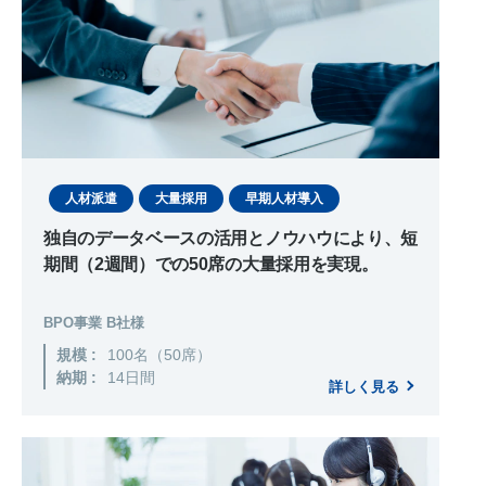
人材派遣
大量採用
早期人材導入
独自のデータベースの活用とノウハウにより、短
期間（2週間）での50席の大量採用を実現。
BPO事業 B社様
規模 :
100名（50席）
納期 :
14日間
詳しく見る