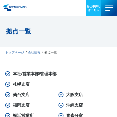
事業内容
拠点一覧
導入事例
お役立ち情報
トップページ
会社情報
拠点一覧
会社情報
本社/営業本部/管理本部
IR情報
札幌支店
採用情報
仙台支店
大阪支店
福岡支店
沖縄支店
03-3340-5077
横浜営業所
青森分室