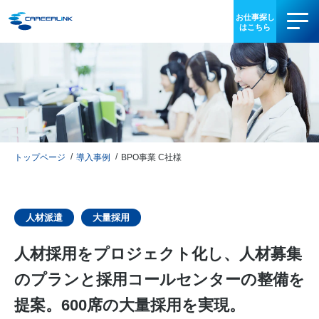
事業内容
導入事例
お役立ち情報
トップページ
導入事例
BPO事業 C社様
会社情報
IR情報
人材派遣
大量採用
人材採用をプロジェクト化し、人材募集
採用情報
のプランと採用コールセンターの整備を
03-3340-5077
提案。600席の大量採用を実現。