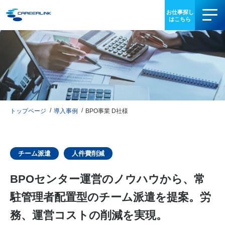
事業内容
導入事例
お役立ち情報
トップページ
導入事例
BPO事業 D社様
会社情報
IR情報
チーム派遣
人件費削減
BPOセンター運営のノウハウから、常
採用情報
駐管理者配置型のチーム派遣を提案。労
03-3340-5077
務、運営コストの削減を実現。