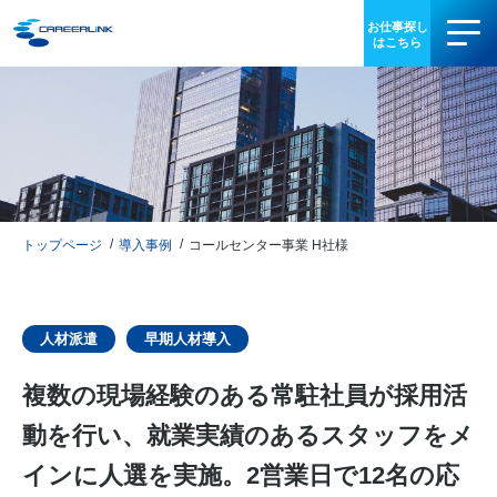
事業内容
導入事例
お役立ち情報
トップページ
導入事例
コールセンター事業 H社様
会社情報
IR情報
人材派遣
早期人材導入
複数の現場経験のある常駐社員が採用活
採用情報
動を行い、就業実績のあるスタッフをメ
03-3340-5077
インに人選を実施。2営業日で12名の応